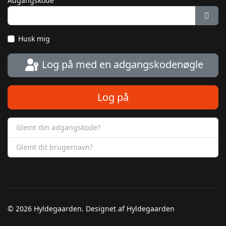
Adgangskode
Vis 
Husk mig
Log på med en adgangskodenøgle
Log på
Glemt din adgangskode?
Glemt dit brugernavn?
© 2026 Hyldegaarden. Designet af Hyldegaarden