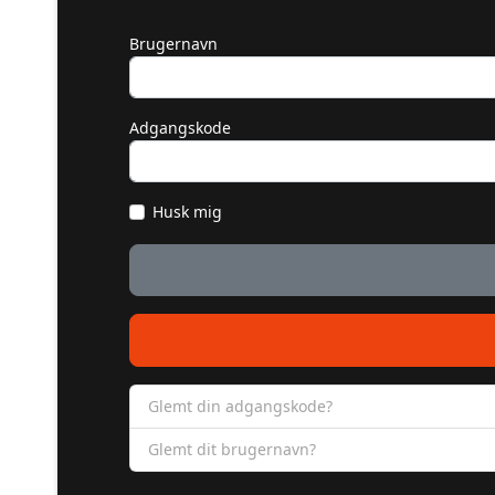
Brugernavn
Adgangskode
Husk mig
Glemt din adgangskode?
Glemt dit brugernavn?