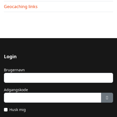
Geocaching links
Login
Brugernavn
Adgangskode
Vis 
Husk mig